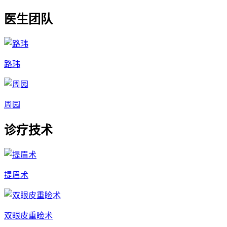
医生团队
路玮
周园
诊疗技术
提眉术
双眼皮重睑术