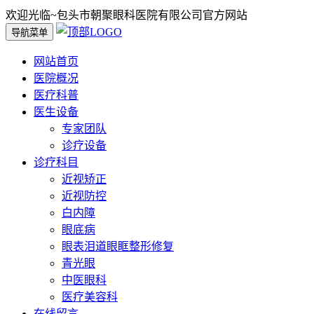
欢迎光临~包头市朝聚眼科医院有限公司官方网站
导航菜单
网站首页
医院概况
医疗科普
医生设备
专家团队
诊疗设备
诊疗科目
近视矫正
近视防控
白内障
眼底病
眼表泪道眼眶整形修复
青光眼
中医眼科
医疗美容科
在线留言