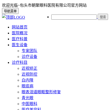
欢迎光临~包头市朝聚眼科医院有限公司官方网站
导航菜单
搜索
网站首页
医院概况
医疗科普
医生设备
专家团队
诊疗设备
诊疗科目
近视矫正
近视防控
白内障
眼底病
眼表泪道眼眶整形修复
青光眼
中医眼科
医疗美容科