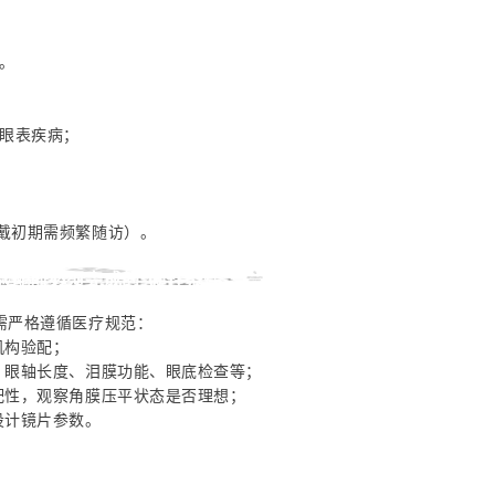
。
等眼表疾病；
戴初期需频繁随访）。
验配前必须完成的“硬性条件”
需严格遵循医疗规范：
机构验配；
、眼轴长度、泪膜功能、眼底检查等；
配性，观察角膜压平状态是否理想；
设计镜片参数。
四
四、日常佩