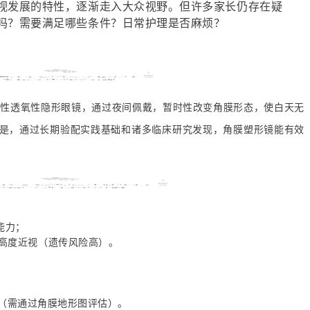
视发展的特性，逐渐走入大众视野。但许多家长仍存在疑
吗？需要满足哪些条件？日常护理是否麻烦？
、角膜塑形镜的原理与作用
硬性透氧性隐形眼镜，通过夜间佩戴，暂时性改变角膜形态，使白天无
是，通过长期验配实践基础和诸多临床研究发现，角膜塑形镜能有效
适合配戴角膜塑形镜的5类人群
能力；
母高度近视（遗传风险高）。
D之间（需通过角膜地形图评估）。