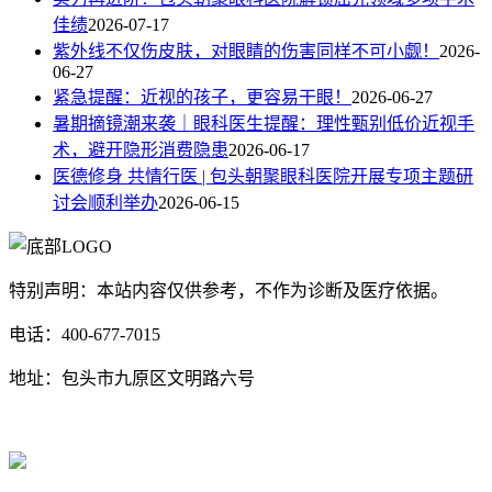
佳绩
2026-07-17
紫外线不仅伤皮肤，对眼睛的伤害同样不可小觑！
2026-
06-27
紧急提醒：近视的孩子，更容易干眼！
2026-06-27
暑期摘镜潮来袭｜眼科医生提醒：理性甄别低价近视手
术，避开隐形消费隐患
2026-06-17
医德修身 共情行医 | 包头朝聚眼科医院开展专项主题研
讨会顺利举办
2026-06-15
特别声明：本站内容仅供参考，不作为诊断及医疗依据。
电话：400-677-7015
地址：包头市九原区文明路六号
蒙ICP备17000353号-1
蒙公网安备 15020702000258号