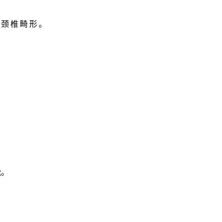
、颈椎畸形。
能。