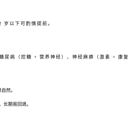
2 岁以下可酌情提前。
尿病（控糖 + 营养神经）、神经麻痹（激素 + 康
果自然。
额肌，长期易回退。