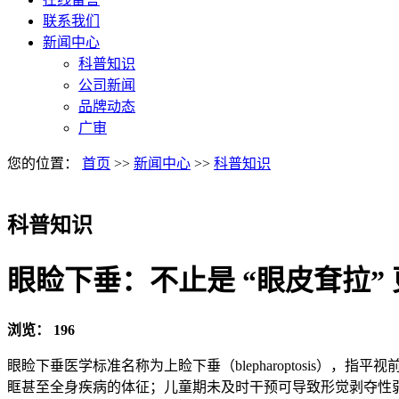
联系我们
新闻中心
科普知识
公司新闻
品牌动态
广审
您的位置：
首页
>>
新闻中心
>>
科普知识
科普知识
眼睑下垂：不止是 “眼皮耷拉”
浏览：
196
眼睑下垂医学标准名称为上睑下垂（blepharoptosis）
眶甚至全身疾病的体征；儿童期未及时干预可导致
形觉剥夺性