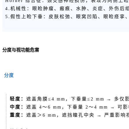
Horner 综合征
：颈交感神经损伤，表现为同侧上
4.机械性：眼睑肿瘤、瘢痕、水肿、炎症、外伤后
5.假性上睑下垂：皮肤松弛、眼窝凹陷、眼睑痉挛、
分度与视功能危害
分度
轻度：
遮盖角膜≤4 mm，下垂量≤2 mm → 多
中度：
遮盖 4～6 mm，下垂量 2～4 mm → 
重度：
遮盖＞6 mm，遮挡瞳孔中央 → 严重影