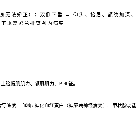
终身无法矫正）；双侧下垂 → 仰头、抬眉、额纹加深
侧下垂需紧急排查颅内病变。
上睑提肌肌力、额肌肌力、Bell 征。
经传导速度、血糖 / 糖化血红蛋白（糖尿病神经病变）、甲状腺功