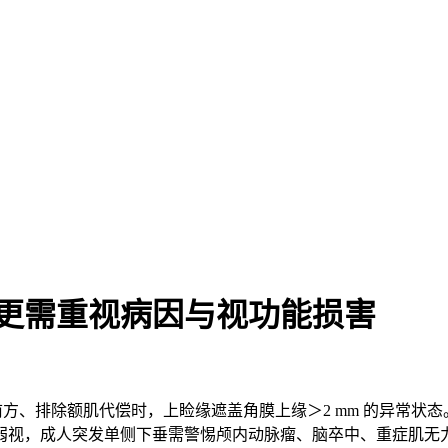
 更需重视病因与视功能损害
，指平视前方、排除额肌代偿时，上睑缘遮盖角膜上缘＞2 mm 的
弱视
，成人突发单侧下垂需警惕颅内动脉瘤、脑卒中、
重症肌无