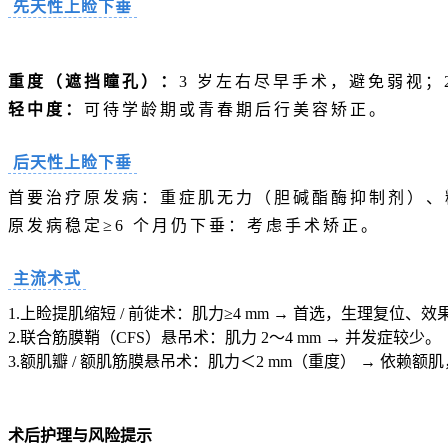
先天性上睑下垂
重度（遮挡瞳孔）：
3 岁左右尽早手术，避免弱视；
轻中度：
可待学龄期或青春期后行美容矫正。
后天性上睑下垂
首要治疗原发病：重症肌无力（胆碱酯酶抑制剂）、糖
原发病稳定≥6 个月仍下垂：考虑手术矫正。
主流术式
1.
上睑提肌缩短
/ 前徙术：肌力≥4 mm → 首选，生理复位、效
2.联合筋膜鞘（CFS）悬吊术：肌力 2～4 mm → 并发症较少。
3.额肌瓣 / 额肌筋膜悬吊术：肌力＜2 mm（重度） → 依赖
术后护理与风险提示