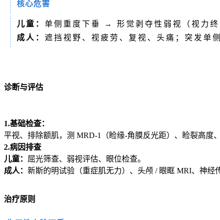
核心危害
儿童：
单侧重度下垂 → 形觉剥夺性弱视（视力
成人：
遮挡视野、视疲劳、复视、头痛；突发单
诊断与评估
1.基础检查：
平视、排除额肌，测 MRD‑1（睑缘‑角膜反光距）、睑裂高度、
2.病因排查
儿童：
屈光筛查、弱视评估、眼位检查。
成人：
新斯的明试验（重症肌无力）、头颅 / 眼眶 MRI、神
治疗原则