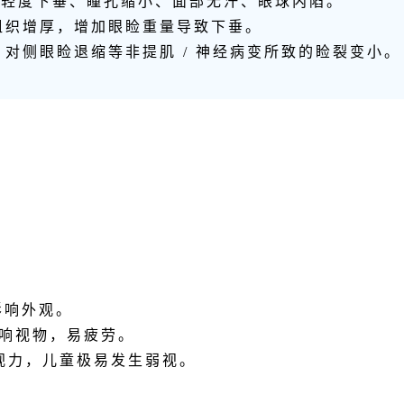
睑轻度下垂、瞳孔缩小、面部无汗、眼球内陷。
组织增厚，增加眼睑重量导致下垂。
对侧眼睑退缩等非提肌 / 神经病变所致的睑裂变小。
仅影响外观。
可影响视物，易疲劳。
响视力，儿童极易发生弱视。