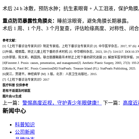
术后 24 h 冰敷，预防水肿；抗生素眼膏 + 人工泪液，保护角膜
重点防范暴露性角膜炎：
睡前涂眼膏，避免角膜长期暴露。
术后 1 周、1 个月、3 个月复查，评估睑缘高度、对称性、闭
参考文献：
[1]《上睑下垂诊治专家共识》制定专家组。上睑下垂诊治专家共识 [J]. 中华医学杂志，2017, 97 (6): 406-411. DOI:10
[2]叶娟，楼丽霞。矫正儿童上睑下垂的手术时机 [J]. 中华眼科杂志，2023, 59 (7): 514-517. DOI:10.3760/cma.
[3]许厚银，陈文莉，韩国鸽。联合筋膜鞘悬吊术矫正上睑下垂的研究进展 [J]. 解放军医学院学报，2021, 42 (8): 885-889
[4]Finsterer J. Ptosis: causes, presentation, and management[J]. Aesthetic Plastic Surgery, 2003, 27(3): 19
[5]Koka K, Patel BC. Ptosis Correction[M]//StatPearls. Treasure Island (FL): StatPearls Publishing, 2025.
[6]吴江，贾建平。神经病学 [M]. 3 版。北京：人民卫生出版社，2015.
[7]《上睑下垂诊治专家共识》2017
医疗科普 仅供参考
若有不适请及时就医
图片由AI生成
上一篇：
警惕高度近视，守护青少年眼健康！
下一篇：
高度近
新闻中心
科普知识
公司新闻