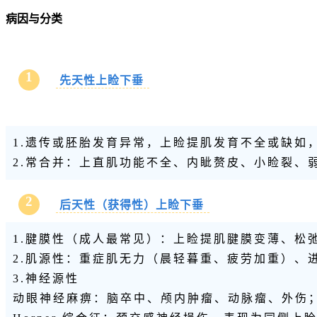
病因与分类
1
先天性上睑下垂
1.遗传或胚胎发育异常，上睑提肌发育不全或缺如
2.常合并：上直肌功能不全、内眦赘皮、小睑裂、
2
后天性（获得性）上睑下垂
1.腱膜性（成人最常见）：上睑提肌腱膜变薄、松
2.肌源性：重症肌无力（晨轻暮重、疲劳加重）、
3.神经源性
动眼神经麻痹
：脑卒中、颅内肿瘤、动脉瘤、外伤