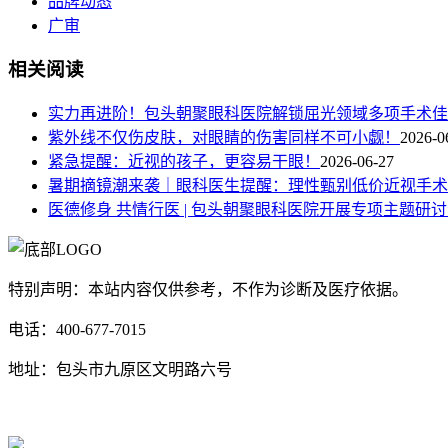
品牌动态
广审
相关阅读
实力再进阶！包头朝聚眼科医院解锁屈光领域多项手术佳
紫外线不仅伤皮肤，对眼睛的伤害同样不可小觑！
2026-0
紧急提醒：近视的孩子，更容易干眼！
2026-06-27
暑期摘镜潮来袭｜眼科医生提醒：理性甄别低价近视手术
医德修身 共情行医 | 包头朝聚眼科医院开展专项主题研
特别声明：本站内容仅供参考，不作为诊断及医疗依据。
电话：400-677-7015
地址：包头市九原区文明路六号
蒙ICP备17000353号-1