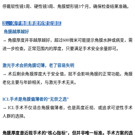
停戴软性镜1周、硬性镜3周、
角膜塑形镜
3个月，确保检查结果准确。
五、关于角膜厚度的常见误区
角膜越厚越好
→ 角膜厚度并非越厚越好，超过600微米可能提示角膜水肿或病变，需
进一步检查。正常范围内的厚度，只要满足手术安全余量即可。
激光手术会把角膜切薄，老了容易失明
→ 术后剩余角膜厚度大于安全值，就不会影响角膜的正常功能。角膜
老化主要与年龄相关，与激光手术无关。
ICL手术是角膜偏薄者的“无奈之选”
→ ICL手术不仅适合角膜偏薄者，也是高度近视、或追求可逆性手术
人群的选择。
角膜厚度是近视手术的“核心指标”，但并非唯一标准。手术方案的选