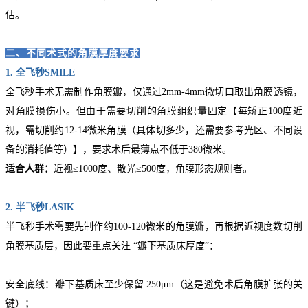
估。
二、不同术式的角膜厚度要求
1.
全飞秒SMILE
全飞秒手术无需制作角膜瓣，仅通过2mm-4mm微切口取出
角膜透镜
，
对角膜损伤小。但由于需要切削的角膜组织量固定【每矫正100度近
视，需切削约12-14微米角膜（具体切多少，还需要参考光区、不同设
备的消耗值等）】，要求术后最薄点不低于380微米。
适合人群：
近视≤1000度、散光≤500度，角膜形态规则者。
2. 半飞秒LASIK
半飞秒手术需要先制作约100-120微米的角膜瓣，再根据近视度数切削
角膜基质层，因此要重点关注 “瓣下基质床厚度”：
安全底线：
瓣下基质床至少保留 250μm
（这是避免术后角膜扩张的关
键）；