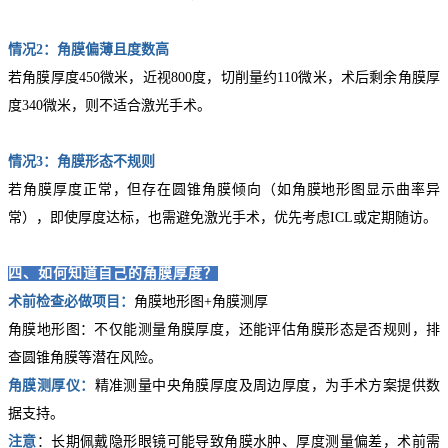
情况2：角膜偏薄且度数高
若角膜厚度450微米，近视800度，切削量约110微米，术后剩余角膜厚
度340微米，则不适合激光手术。
情况3：角膜形态不规则
若角膜厚度正常，但存在圆锥角膜倾向（如角膜地形图显示曲率异
常），即使厚度达标，也需避免激光手术，优先考虑ICL或定期随访。
四、如何知道自己的角膜厚度？
术前检查必做项目：
角膜地形图+角膜测厚
角膜地形图：不仅能测量角膜厚度，还能评估角膜形态是否规则，排
查圆锥角膜等潜在风险。
角膜测厚仪
：
精准测量中央角膜厚度及周边厚度，为手术方案提供数
据支持。
注意
：长期佩戴隐形眼镜可能导致角膜水肿、厚度测量偏差，术前需