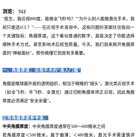
浏览：
512
“医生，我近视800度，能做全飞秒吗？”“为什么别人能做激光手术，我
却只能选ICL？”——在近视手术咨询中，这些问题的答案往往指向一
个关键指标：角膜厚度。这个看似普通的数字，直接决定了你能选择
哪种手术方式，甚至影响术后视觉质量。今天，我们就来揭开角膜厚
度的“神秘面纱”，帮你搞懂它到底有多重要。
一、角膜厚度：近视手术的“准入门槛”
角膜是眼球最外层的透明组织，相当于眼睛的“镜头”。激光类近视手术
（如全飞秒、半飞秒、全激光）通过切削角膜来矫正近视，因此角膜
厚度必须满足“安全余量”。
正常角膜厚度参考值：
中央角膜厚度：
中央角膜厚度通常在500～600微米之间
若角膜厚度＜500微米，属于偏薄；＜480微米，激光手术需谨慎评