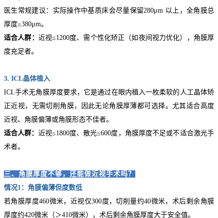
医生常规建议：
实际操作中基质床会尽量保留280μm 以上，全角膜总
厚度≥380μm
。
适合人群：
近视≤1200度、需个性化矫正（如夜间视力优化），角膜厚
度充足者。
3.
ICL晶体植入
ICL手术无角膜厚度要求，它是通过在眼内植入一枚柔软的人工晶体矫
正近视，无需切削角膜，因此无论角膜厚薄都可选择。尤其适合高度
近视、角膜偏薄或角膜形态不佳者。
适合人群：
近视≤1800度、散光≤600度，角膜厚度不足或不适合激光手
术者。
三、角膜厚度不够，还能做近视手术吗？
情况1：角膜偏薄但度数低
若角膜厚度460微米，近视仅300度，切削量约40微米，术后剩余角膜
厚度约420微米（＞410微米），术后剩余角膜厚度大于安全值。