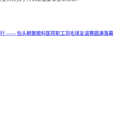
行 —— 包头朝聚眼科医院职工羽毛球友谊赛圆满落幕