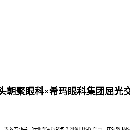
包头朝聚眼科×希玛眼科集团屈光
昌（HTDK） 等多方领导、行业专家抵达包头朝聚眼科医院后，在