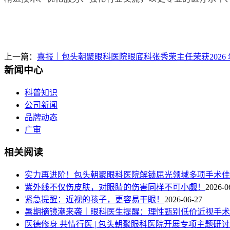
上一篇：
喜报｜包头朝聚眼科医院眼底科张秀荣主任荣获2026
新闻中心
科普知识
公司新闻
品牌动态
广审
相关阅读
实力再进阶！包头朝聚眼科医院解锁屈光领域多项手术佳
紫外线不仅伤皮肤，对眼睛的伤害同样不可小觑！
2026-0
紧急提醒：近视的孩子，更容易干眼！
2026-06-27
暑期摘镜潮来袭｜眼科医生提醒：理性甄别低价近视手术
医德修身 共情行医 | 包头朝聚眼科医院开展专项主题研